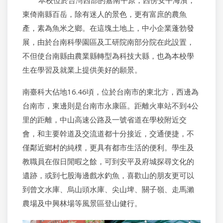
本校位於台灣西部的嘉南平原，西傍安平海濱，
東倚南縣百岳，除有迷人的景色，更有富庶的農魚
產，素為魚米之鄉。在這塊土地上，中小企業蓬勃發
展，由於台南科學園區及工研院南部分院在此設置，
不但使台南縣由農業縣轉型為科技大縣，也為本校學
生在學習及就業上提供美好的願景。
南臺科大佔地16.46頃，位於台南市的東北方，西邊為
台南市，東邊則是台南市永康區。距離火車站不到4公
里的距離，中山高速公路及一號省道在學校附近交
會，和主要幹道及交流道都十分接近，交通便捷，不
僅鄰近鄉村的純樸，更具有都市生活的便利。學生及
教職員在假日閒暇之餘，可到安平及府城探尋文化的
遺跡，或到七股海邊戲水釣魚，喜歡山的朋友更可以
到曾文水庫、烏山頭水庫、尖山埤、關子嶺、走馬瀨
農場及中興林場等風景區登山健行。