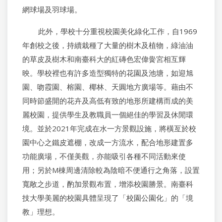
網球場及羽球場。
此外，學校十分重視校園美化綠化工作，自1969
年創校之後，持續栽種了大量的樹木及植物，綠油油
的草皮及樹木和南臺科大的紅磚色宏偉黌宮相互輝
映。學校裡也有許多造型獨特的花園及池塘，如迎旭
園、吻霞園、榕園、椰林、天圓地方廣場等。藉由不
同時節盛開的花卉及高低有致的地形所建構而成的美
麗校園，提供學生及教職員一個絕佳的學習及休閒環
境。並於2021年完成在水一方景觀設施，將橫亙於校
園中心之鐵皮遮棚，改成一方流水，配合地形建置多
功能廣場，不僅美觀，亦能吸引各種不同活動來使
用；另於M棟周邊清除較為陰暗不便通行之角落，設置
寬敞之步道，酌加景觀布置，增添校園勝景。南臺科
技大學美麗的校園具體呈現了「校園公園化」的「境
教」理想。