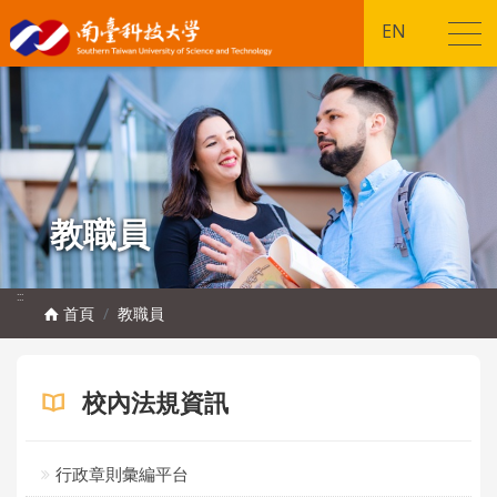
EN
教職員
:::
首頁
教職員
校內法規資訊
行政章則彙編平台